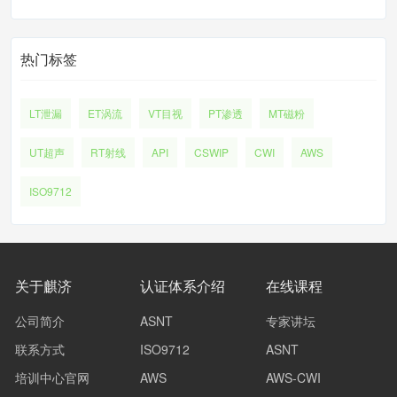
热门标签
LT泄漏
ET涡流
VT目视
PT渗透
MT磁粉
UT超声
RT射线
API
CSWIP
CWI
AWS
ISO9712
关于麒济
认证体系介绍
在线课程
公司简介
ASNT
专家讲坛
联系方式
ISO9712
ASNT
培训中心官网
AWS
AWS-CWI