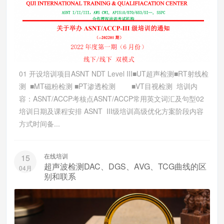
01 开设培训项目ASNT NDT Level III■UT超声检测■RT射线检
测 ■MT磁粉检测 ■PT渗透检测 ■VT目视检测 培训内
容：ASNT/ACCP考核点ASNT/ACCP常用英文词汇及句型02
培训日期及课程安排 ASNT III级培训高级优化方案阶段内容
方式时间备...
在线培训
15
超声波检测DAC、DGS、AVG、TCG曲线的区
04月
别和联系