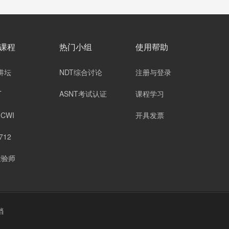
课程
热门小组
使用帮助
讲坛
NDT综合讨论
注册与登录
T
ASNT考试认证
课程学习
-CWI
开具发票
712
检验师
档