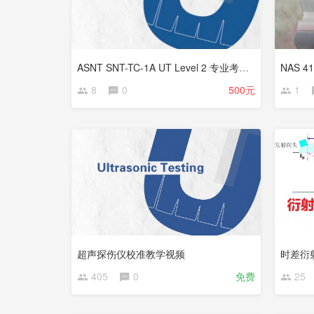
ASNT SNT-TC-1A UT Level 2 专业考试（补考）
NAS 
8
0
500元
1
更
已
新
完
中
结
超声探伤仪校准教学视频
时差衍
405
0
免费
25
更
新
中