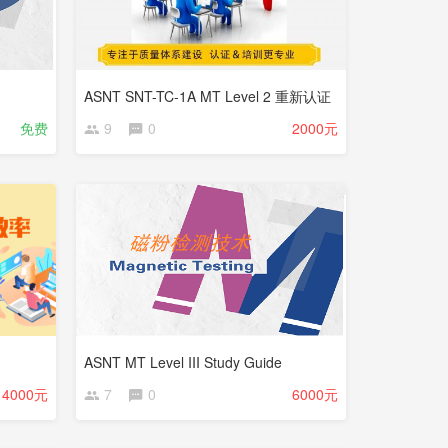
ASNT SNT-TC-1A MT Level 2 重新认证
免费
9
0
2000元
ASNT MT Level III Study Guide
14000元
7
0
6000元